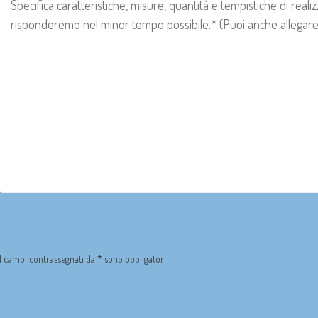
I campi contrassegnati da
*
sono obbligatori