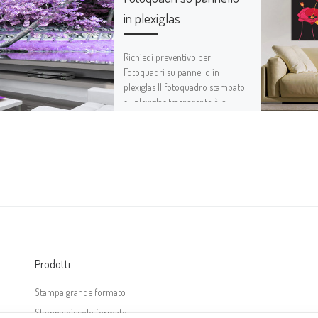
in plexiglas
Richiedi preventivo per
Fotoquadri su pannello in
plexiglas Il fotoquadro stampato
su plexiglas trasparente è la
soluzione più moderna e
luminosa per […]
Prodotti
Stampa grande formato
Stampa piccolo formato