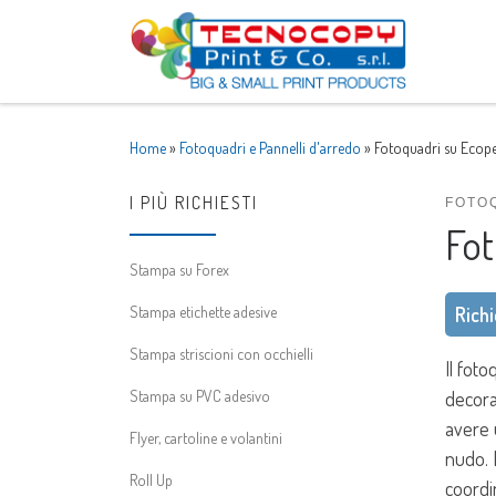
Skip to content
Home
»
Fotoquadri e Pannelli d'arredo
»
Fotoquadri su Ecopel
I PIÙ RICHIESTI
FOTO
Fot
Stampa su Forex
Stampa etichette adesive
Richi
Stampa striscioni con occhielli
Il fot
Stampa su PVC adesivo
decora
avere u
Flyer, cartoline e volantini
nudo. 
Roll Up
coordin