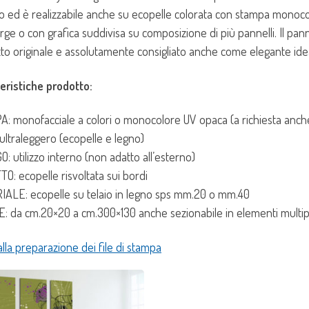
tto ed è realizzabile anche su ecopelle colorata con stampa monoco
arge o con grafica suddivisa su composizione di più pannelli. Il pa
to originale e assolutamente consigliato anche come elegante ide
eristiche prodotto:
: monofacciale a colori o monocolore UV opaca (a richiesta anch
ultraleggero (ecopelle e legno)
O: utilizzo interno (non adatto all’esterno)
O: ecopelle risvoltata sui bordi
ALE: ecopelle su telaio in legno sps mm.20 o mm.40
: da cm.20×20 a cm.300×130 anche sezionabile in elementi multipl
alla preparazione dei file di stampa