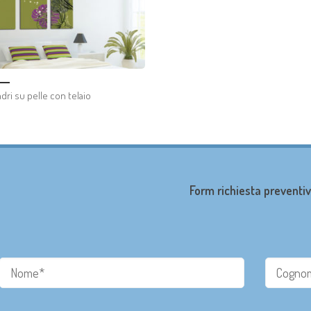
dri su pelle con telaio
Form richiesta preventiv