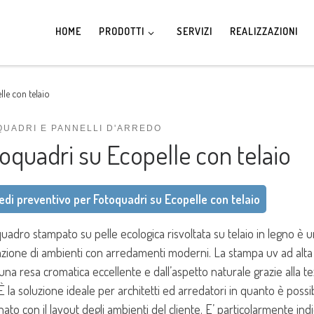
HOME
PRODOTTI
SERVIZI
REALIZZAZIONI
le con telaio
QUADRI E PANNELLI D'ARREDO
oquadri su Ecopelle con telaio
edi preventivo per Fotoquadri su Ecopelle con telaio
oquadro stampato su pelle ecologica risvoltata su telaio in legno è
zione di ambienti con arredamenti moderni. La stampa uv ad alta 
na resa cromatica eccellente e dall’aspetto naturale grazie alla tex
È la soluzione ideale per architetti ed arredatori in quanto è possib
ato con il layout degli ambienti del cliente. E’ particolarmente ind