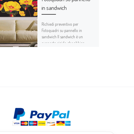
in sandwich
Richiedi preventivo per
Fotoquadri su pannello in
sandwich Il sandwich è un
supporto rigido che abbina
robustezza e leggerezza ed è per
[…]