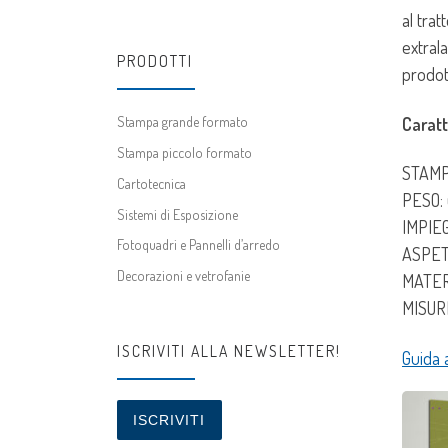
al tra
extral
PRODOTTI
prodot
Stampa grande formato
Caratt
Stampa piccolo formato
STAMPA
Cartotecnica
PESO: 
Sistemi di Esposizione
IMPIEG
Fotoquadri e Pannelli d’arredo
ASPETT
Decorazioni e vetrofanie
MATERI
MISURE
ISCRIVITI ALLA NEWSLETTER!
Guida 
ISCRIVITI