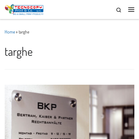
Skip to content
Men
Home
»
targhe
targhe